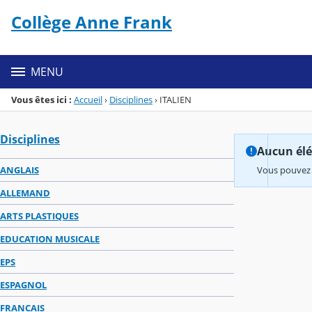
Panneau de gestion des cookies
Collège Anne Frank
Menu de la rubrique
Contenu
MENU
Vous êtes ici :
Accueil
›
Disciplines
›
ITALIEN
Disciplines
Aucun élém
ANGLAIS
Vous pouvez 
ALLEMAND
ARTS PLASTIQUES
EDUCATION MUSICALE
EPS
ESPAGNOL
FRANCAIS