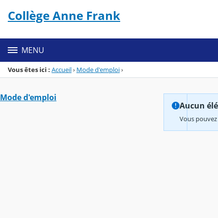
Panneau de gestion des cookies
Collège Anne Frank
Menu de la rubrique
Contenu
MENU
Vous êtes ici :
Accueil
›
Mode d'emploi
›
Mode d'emploi
Aucun élém
Vous pouvez 