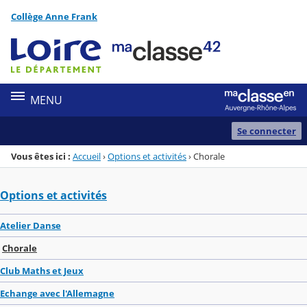
Panneau de gestion des cookies
Collège Anne Frank
Menu de la rubrique
Contenu
MENU
Se connecter
Vous êtes ici :
Accueil
›
Options et activités
›
Chorale
Options et activités
Atelier Danse
Chorale
Club Maths et Jeux
Echange avec l'Allemagne