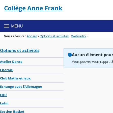
Panneau de gestion des cookies
Collège Anne Frank
Menu de la rubrique
Contenu
MENU
Vous êtes ici :
Accueil
›
Options et activités
›
Webradio
›
Options et activités
Aucun élément pour l
Atelier Danse
Vous pouvez vous rapproche
Chorale
Club Maths et Jeux
Echange avec l'Allemagne
EDD
Latin
Section Basket