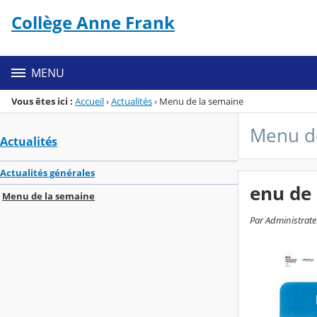
Panneau de gestion des cookies
Collège Anne Frank
Menu de la rubrique
Contenu
MENU
Vous êtes ici :
Accueil
›
Actualités
›
Menu de la semaine
Menu d
Actualités
Actualités générales
enu de 
Menu de la semaine
Par Administrateu