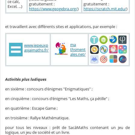
ce calc,
gratuitement :
gratuitement :
Excel, ...)
https://www.geogebra.org/
)
https://scratch.mit.edu/
)
et travaillent avec différents sites et applications, par exemple :
ma
www.jepeuxp
thsment
asjaimaths.fr/
ales.net/
Activités plus ludiques
en sixième : concours d'énigmes "Enigmatiques" ;
en cinquième : concours d'énigmes "Les Maths, ça pétille" ;
en quatrième : Escape Game ;
en troisième : Rallye Mathématique.
pour tous les niveaux : prêt de SacàMaths contenant un jeu de
logique, un jeu de société et un livre.