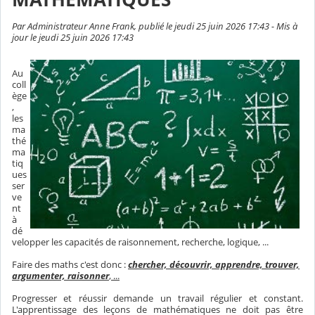
Par Administrateur Anne Frank, publié le jeudi 25 juin 2026 17:43 - Mis à
jour le jeudi 25 juin 2026 17:43
Au
coll
ège
,
les
ma
thé
ma
tiq
ues
ser
ve
nt
à
dé
velopper les capacités de raisonnement, recherche, logique, ...
Faire des maths c'est donc :
chercher, découvrir, apprendre, trouver,
argumenter, raisonner
, ...
Progresser et réussir demande un travail régulier et constant.
L'apprentissage des leçons de mathématiques ne doit pas être