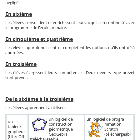
négligé.
En sixième
Les élèves
consolident et enrichissent leurs acquis
, en continuité avec
le programme de l'école primaire.
En cinquième et quatrième
Les élèves approfondissent et complètent les notions qu'ils ont déjà
abordées.
En troisième
Les élèves élargissent leurs compétences. Deux devoirs type brevet
sont prévus.
De la sixième à la troisième
Les élèves apprennent à utiliser :
un logiciel de
un logiciel de progra
un
construction
mmation
tableur-
géométrique
Scratch
grapheur
GeoGebra
(téléchargeabl
(LibreOffi
(téléchargeable
e