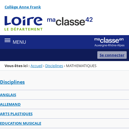
Panneau de gestion des cookies
Collège Anne Frank
Menu de la rubrique
Contenu
MENU
Se connecter
Vous êtes ici :
Accueil
›
Disciplines
›
MATHEMATIQUES
Disciplines
ANGLAIS
ALLEMAND
ARTS PLASTIQUES
EDUCATION MUSICALE