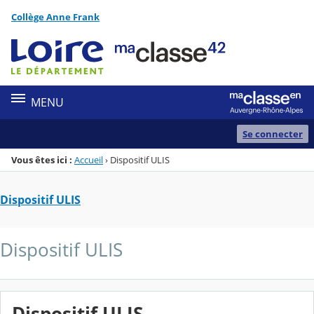
Panneau de gestion des cookies
Collège Anne Frank
Menu de la rubrique
Contenu
MENU
Se connecter
Vous êtes ici :
Accueil
›
Dispositif ULIS
Dispositif ULIS
Dispositif ULIS
Dispositif ULIS