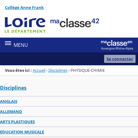
Panneau de gestion des cookies
Collège Anne Frank
Menu de la rubrique
Contenu
MENU
Se connecter
Vous êtes ici :
Accueil
›
Disciplines
›
PHYSIQUE-CHIMIE
Disciplines
ANGLAIS
ALLEMAND
ARTS PLASTIQUES
EDUCATION MUSICALE