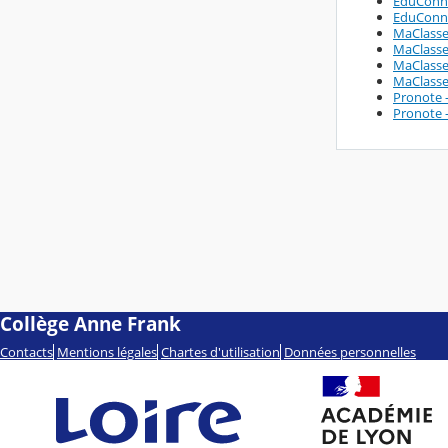
EduConnec
EduConne
MaClasse4
MaClasse4
MaClasse
MaClasse4
Pronote -
Pronote -
Collège Anne Frank
Contacts
Mentions légales
Chartes d'utilisation
Données personnelles