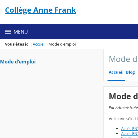
Panneau de gestion des cookies
Collège Anne Frank
Menu de la rubrique
Contenu
MENU
Vous êtes ici :
Accueil
›
Mode d'emploi
Mode d
Mode d'emploi
Accueil
Blog
Mode d
Par Administrate
Voici une sélect
Accès ENT
Accès ENT