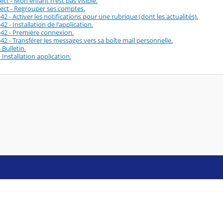
t - Mon enfant n'est pas visible.
ct - Regrouper ses comptes.
2 - Activer les notifications pour une rubrique (dont les actualités).
2 - Installation de l'application.
42 - Première connexion.
2 - Transférer les messages vers sa boîte mail personnelle.
 Bulletin.
 Installation application.