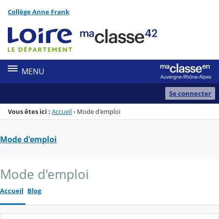
Panneau de gestion des cookies
Collège Anne Frank
Menu de la rubrique
Contenu
MENU
Se connecter
Vous êtes ici :
Accueil
›
Mode d'emploi
Mode d'emploi
Mode d'emploi
Accueil
Blog