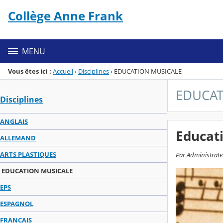
Panneau de gestion des cookies
Collège Anne Frank
Menu de la rubrique
Contenu
MENU
Vous êtes ici :
Accueil
›
Disciplines
›
EDUCATION MUSICALE
EDUCAT
Disciplines
ANGLAIS
Educati
ALLEMAND
ARTS PLASTIQUES
Par Administrateu
EDUCATION MUSICALE
EPS
ESPAGNOL
FRANCAIS