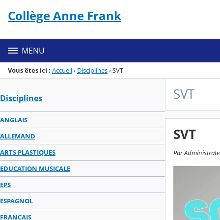
Panneau de gestion des cookies
Collège Anne Frank
Menu de la rubrique
Contenu
MENU
Vous êtes ici :
Accueil
›
Disciplines
›
SVT
SVT
Disciplines
ANGLAIS
SVT
ALLEMAND
ARTS PLASTIQUES
Par Administrateu
EDUCATION MUSICALE
EPS
ESPAGNOL
FRANCAIS