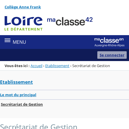
Panneau de gestion des cookies
Collège Anne Frank
Menu de la rubrique
Contenu
MENU
Se connecter
Vous êtes ici :
Accueil
›
Etablissement
›
Secrétariat de Gestion
Etablissement
Le mot du principal
Secrétariat de Gestion
Secrétariat de Gestion